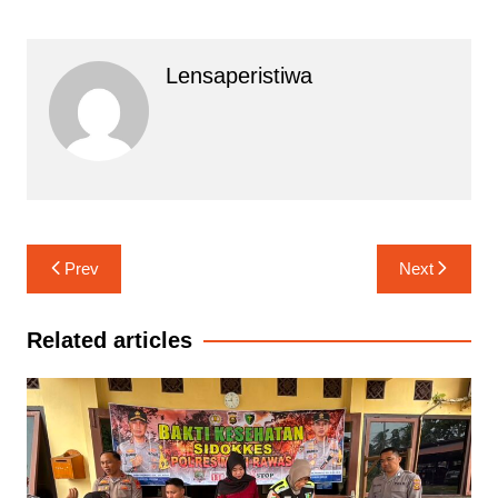
Lensaperistiwa
Navigasi
Prev
Next
pos
Related articles