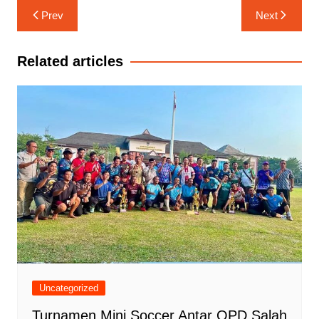
Navigasi
Prev
Next
pos
Related articles
Uncategorized
Turnamen Mini Soccer Antar OPD Salah