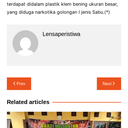
terdapat didalam plastik klem bening ukuran besar,
yang diduga narkotika golongan I jenis Sabu.(*)
Lensaperistiwa
Navigasi
Prev
Next
pos
Related articles