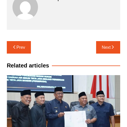
Navigasi
Prev
Next
pos
Related articles