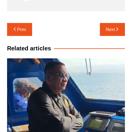
Navigasi
Prev
Next
pos
Related articles