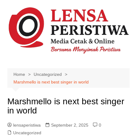
Skip
to
content
Home
Uncategorized
Marshmello is next best singer in world
Marshmello is next best singer
in world
lensaperistiwa
September 2, 2025
0
Uncategorized