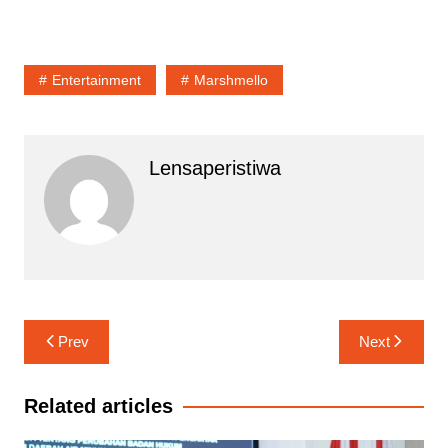
Entertainment
Marshmello
Lensaperistiwa
Navigasi
Prev
Next
pos
Related articles