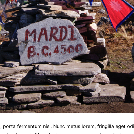
, porta fermentum nisl. Nunc metus lorem, fringilla eget od