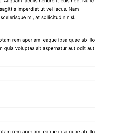
t. Aliquam iaculis hendrerit euismod. Nunc
sagittis imperdiet ut vel lacus. Nam
celerisque mi, at sollicitudin nisl.
totam rem aperiam, eaque ipsa quae ab illo
 quia voluptas sit aspernatur aut odit aut
totam rem aperiam, eaque ipsa quae ab illo