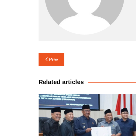
Navigasi
Prev
pos
Related articles