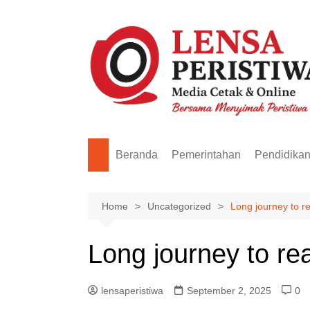
Skip
to
content
Beranda
Pemerintahan
Pendidika
Home
Uncategorized
Long journey to r
Long journey to re
lensaperistiwa
September 2, 2025
0