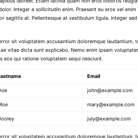
apibus laoreet. Etiam lacinia quam non eros lobortis feugia
lor. Integer a sollicitudin enim. Praesent eu eros vel enim 
r sagittis at. Pellentesque at vestibulum ligula. Integer sed s
 error sit voluptatem accusantium doloremque laudantium, 
atae vitae dicta sunt explicabo. Nemo enim ipsam voluptatem
s eos qui ratione voluptatem sequi nesciunt.
Lastname
Email
Doe
john@example.com
Moe
mary@example.com
Dooley
july@example.com
 error sit voluptatem accusantium doloremque laudantium, 