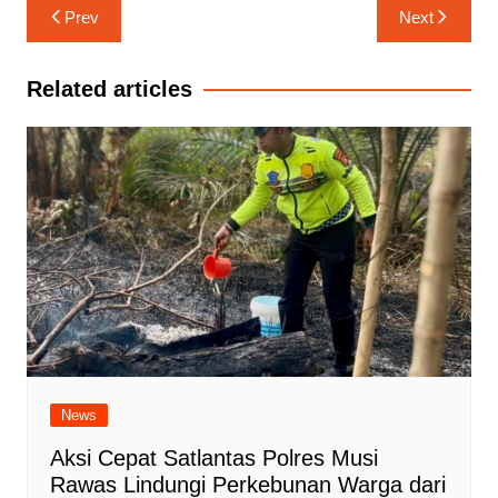
Navigasi
Prev
Next
pos
Related articles
News
Aksi Cepat Satlantas Polres Musi
Rawas Lindungi Perkebunan Warga dari