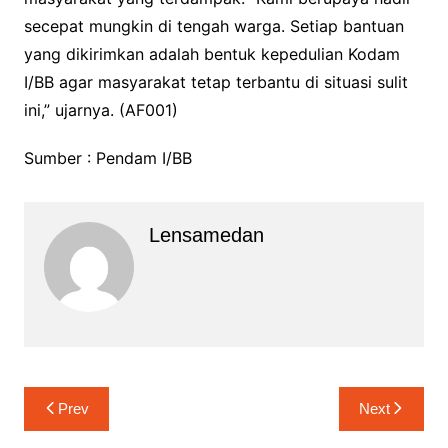
secepat mungkin di tengah warga. Setiap bantuan
yang dikirimkan adalah bentuk kepedulian Kodam
I/BB agar masyarakat tetap terbantu di situasi sulit
ini,” ujarnya. (AF001)
Sumber : Pendam I/BB
Lensamedan
Navigasi
Prev
Next
pos