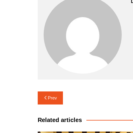
Navigasi
Prev
pos
Related articles