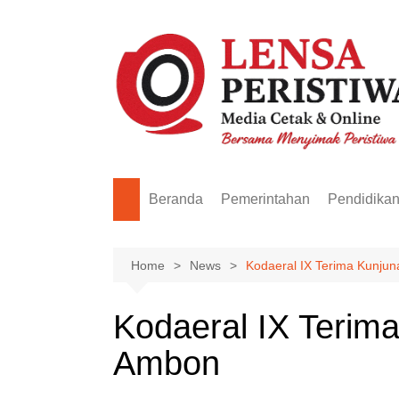
Skip
to
content
Beranda
Pemerintahan
Pendidika
Home
News
Kodaeral IX Terima Kunju
Kodaeral IX Terim
Ambon