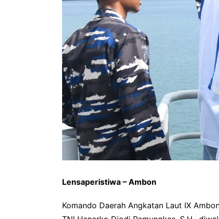
Lensaperistiwa – Ambon
Komando Daerah Angkatan Laut IX Ambon
TNI Hanarko Djodi Pamungkas, S.H., diwak