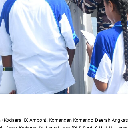
 (Kodaeral IX Ambon). Komandan Komando Daerah Angkat
ili Aster Kodaeral IX, Letkol Laut (PM) Dodi S.H., M.H., 