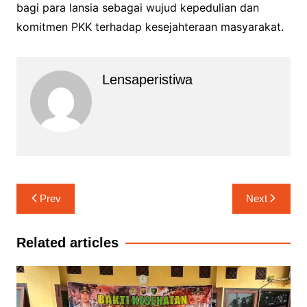
bagi para lansia sebagai wujud kepedulian dan
komitmen PKK terhadap kesejahteraan masyarakat.
Lensaperistiwa
Navigasi
Prev
Next
pos
Related articles