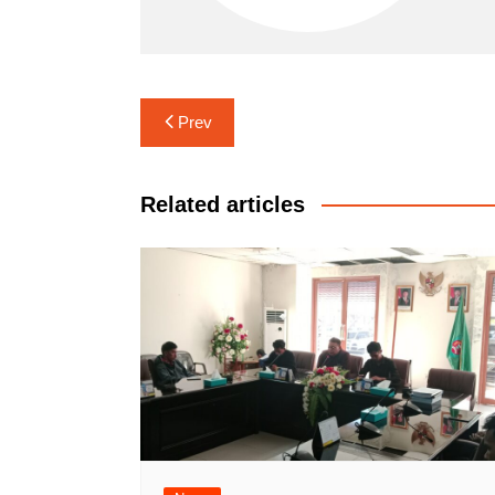
Navigasi
Prev
pos
Related articles