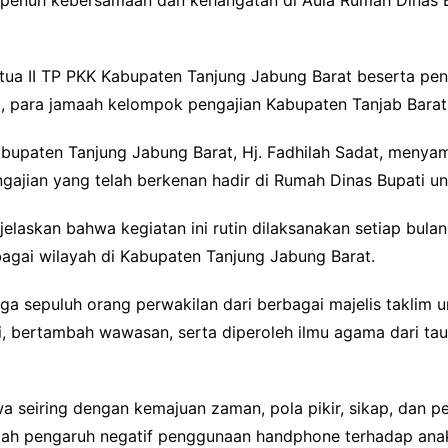
g penuh kebersamaan dan kehangatan di Aula Rumah Dinas 
Ketua II TP PKK Kabupaten Tanjung Jabung Barat beserta p
 para jamaah kelompok pengajian Kabupaten Tanjab Barat,
upaten Tanjung Jabung Barat, Hj. Fadhilah Sadat, menyam
ajian yang telah berkenan hadir di Rumah Dinas Bupati unt
jelaskan bahwa kegiatan ini rutin dilaksanakan setiap bula
rbagai wilayah di Kabupaten Tanjung Jabung Barat.
a sepuluh orang perwakilan dari berbagai majelis taklim un
ahmi, bertambah wawasan, serta diperoleh ilmu agama dari t
a seiring dengan kemajuan zaman, pola pikir, sikap, dan p
lah pengaruh negatif penggunaan handphone terhadap ana