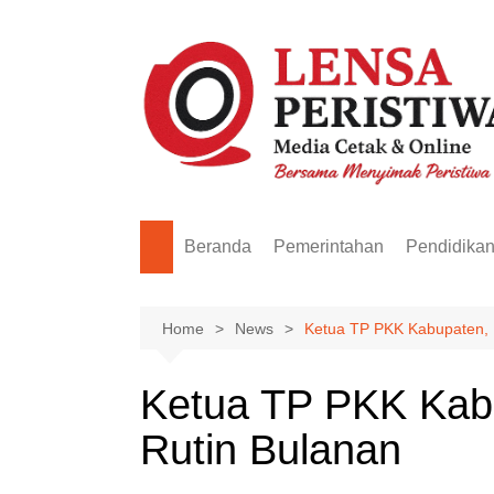
Skip
to
content
Beranda
Pemerintahan
Pendidika
Home
News
Ketua TP PKK Kabupaten, H
Ketua TP PKK Kabu
Rutin Bulanan