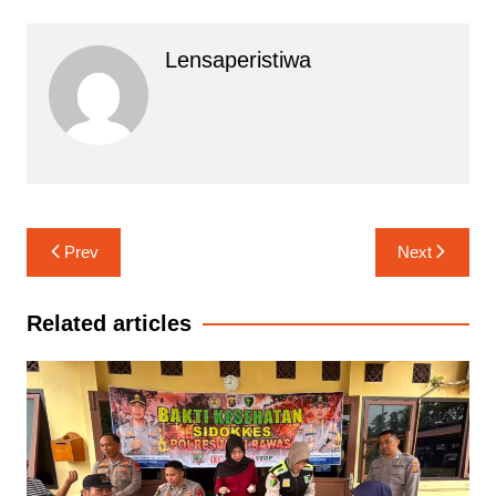
Lensaperistiwa
Navigasi
Prev
Next
pos
Related articles