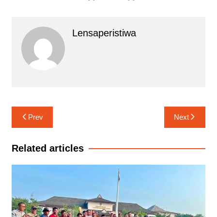
Lensaperistiwa
Navigasi
Prev
Next
pos
Related articles