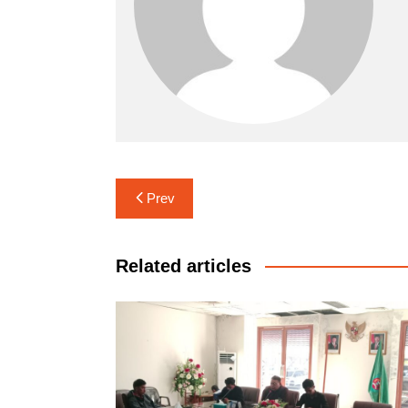
Navigasi
Prev
pos
Related articles