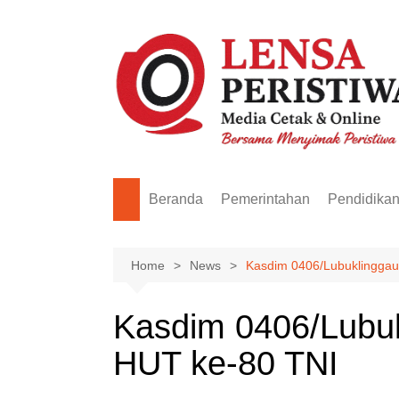
Skip
to
content
Beranda
Pemerintahan
Pendidika
Home
News
Kasdim 0406/Lubuklinggau
Kasdim 0406/Lubuk
HUT ke-80 TNI