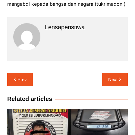
mengabdi kepada bangsa dan negara.(tukrimadoni)
Lensaperistiwa
Navigasi
Prev
Next
pos
Related articles