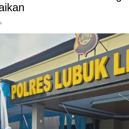
aikan
s