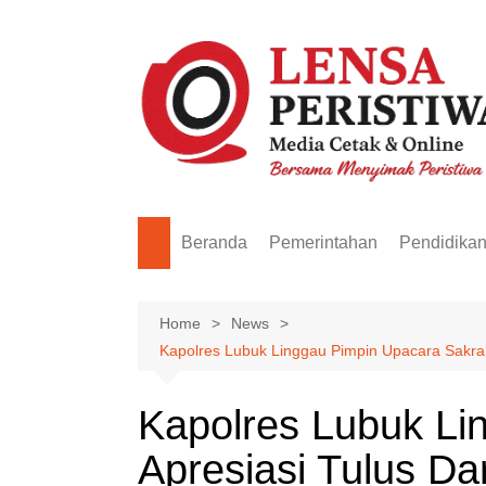
Skip
to
content
Beranda
Pemerintahan
Pendidika
Home
News
Kapolres Lubuk Linggau Pimpin Upacara Sakral P
Kapolres Lubuk Li
Apresiasi Tulus Dar