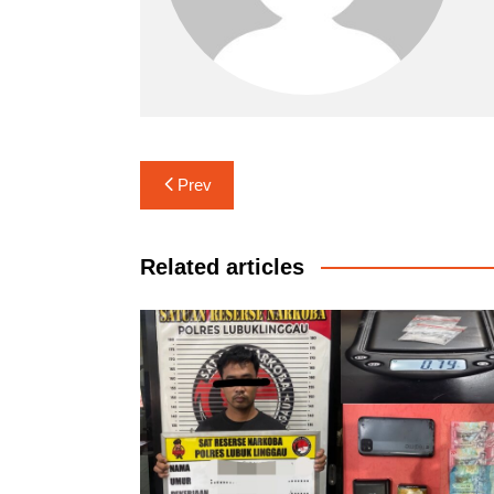
Navigasi
Prev
pos
Related articles