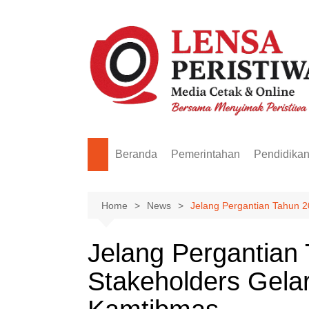
Skip
to
content
Beranda
Pemerintahan
Pendidika
Home
News
Jelang Pergantian Tahun 2
Jelang Pergantian
Stakeholders Gelar