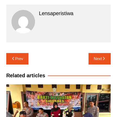
Lensaperistiwa
Navigasi
Prev
Next
pos
Related articles