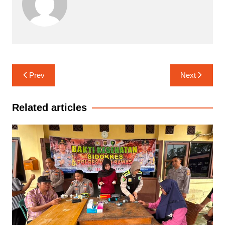
Navigasi
Prev
Next
pos
Related articles