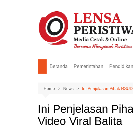
Skip
to
content
Beranda
Pemerintahan
Pendidika
Home
News
Ini Penjelasan Pihak RSUD 
Ini Penjelasan Pi
Video Viral Balita