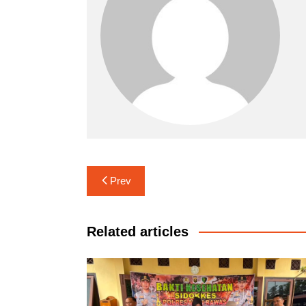
Navigasi
Prev
pos
Related articles