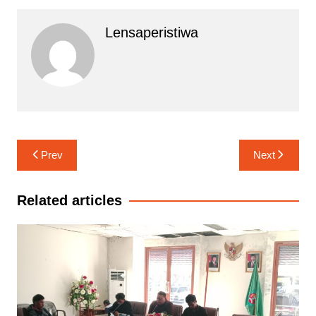
Lensaperistiwa
Navigasi
Prev
Next
pos
Related articles