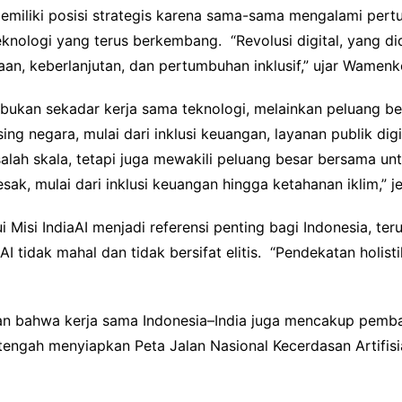
 memiliki posisi strategis karena sama-sama mengalami per
knologi yang terus berkembang. “Revolusi digital, yang did
aan, keberlanjutan, dan pertumbuhan inklusif,” ujar Wamenk
 bukan sekadar kerja sama teknologi, melainkan peluang b
g negara, mulai dari inklusi keuangan, layanan publik digi
alah skala, tetapi juga mewakili peluang besar bersama un
ak, mulai dari inklusi keuangan hingga ketahanan iklim,” je
 Misi IndiaAI menjadi referensi penting bagi Indonesia, 
I tidak mahal dan tidak bersifat elitis. “Pendekatan holis
an bahwa kerja sama Indonesia–India juga mencakup pemba
tengah menyiapkan Peta Jalan Nasional Kecerdasan Artifisia