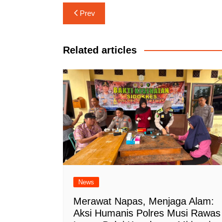
Navigasi
Prev
pos
Related articles
News
Merawat Napas, Menjaga Alam:
Aksi Humanis Polres Musi Rawas