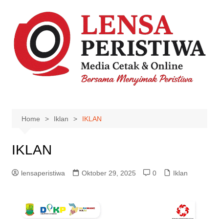
Skip
to
content
Home
Iklan
IKLAN
IKLAN
lensaperistiwa
Oktober 29, 2025
0
Iklan