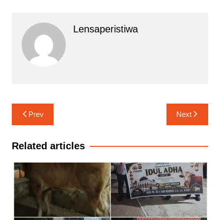
Lensaperistiwa
Navigasi
Prev
Next
pos
Related articles