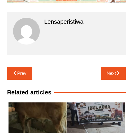
Lensaperistiwa
Navigasi
Prev
Next
pos
Related articles