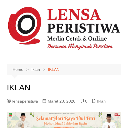
Skip
to
content
Home
Iklan
IKLAN
IKLAN
lensaperistiwa
Maret 20, 2026
0
Iklan