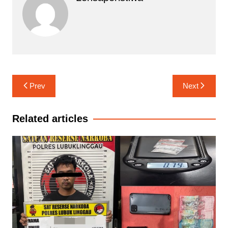
Navigasi
Prev
Next
pos
Related articles