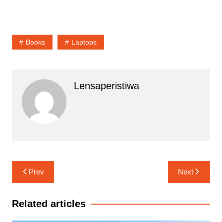
Books
Laptops
Lensaperistiwa
Navigasi
Prev
Next
pos
Related articles