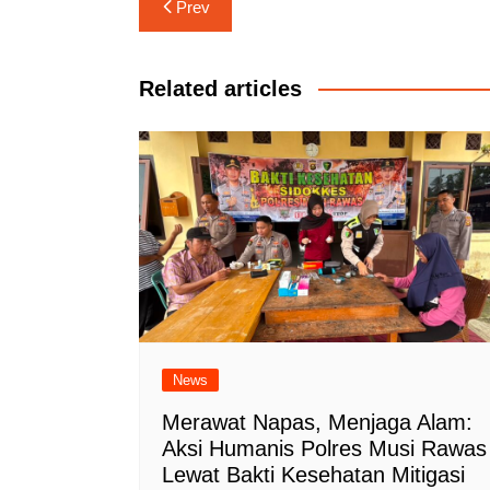
Navigasi
Prev
pos
Related articles
News
Merawat Napas, Menjaga Alam:
Aksi Humanis Polres Musi Rawas
Lewat Bakti Kesehatan Mitigasi