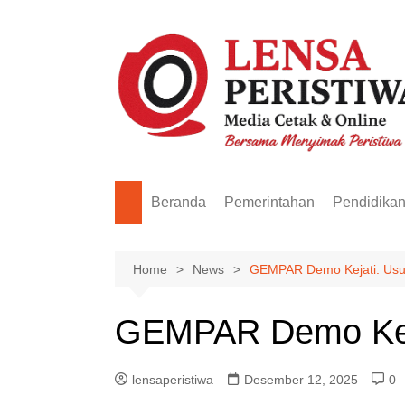
Skip
to
content
Beranda
Pemerintahan
Pendidika
Home
News
GEMPAR Demo Kejati: Usut
GEMPAR Demo Keja
lensaperistiwa
Desember 12, 2025
0