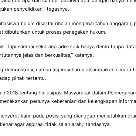
n tahun berapa dan sumber datanya apa. Jangan hanya menu
ukan penyelidikan,” tegasnya.
hasiswa belum disertai rincian mengenai tahun anggaran
at dibutuhkan untuk proses penegakan hukum.
. Tapi sampai sekarang adik-adik hanya demo tanpa data 
ntutannya jelas dan berkualitas,” katanya.
g demonstrasi, namun aspirasi harus disampaikan secara te
adap pihak tertentu.
un 2018 tentang Partisipasi Masyarakat dalam Pencegaha
g menekankan perlunya keberanian dan kelengkapan informasi
 menyeret kami pada posisi yang dianggap menjatuhkan ora
nar agar aspirasi tidak salah arah,” tandasnya.