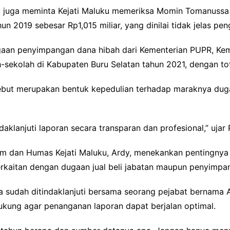
aksi juga meminta Kejati Maluku memeriksa Momin Tomanuss
un 2019 sebesar Rp1,015 miliar, yang dinilai tidak jelas pe
gaan penyimpangan dana hibah dari Kementerian PUPR, Keme
-sekolah di Kabupaten Buru Selatan tahun 2021, dengan tota
but merupakan bentuk kepedulian terhadap maraknya dug
klanjuti laporan secara transparan dan profesional,” ujar
um dan Humas Kejati Maluku, Ardy, menekankan pentingny
erkaitan dengan dugaan jual beli jabatan maupun penyimpa
 sudah ditindaklanjuti bersama seorang pejabat bernama A
ukung agar penanganan laporan dapat berjalan optimal.