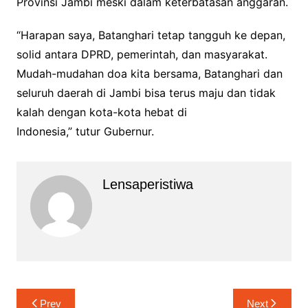
Provinsi Jambi meski dalam keterbatasan anggaran.
“Harapan saya, Batanghari tetap tangguh ke depan,
solid antara DPRD, pemerintah, dan masyarakat.
Mudah-mudahan doa kita bersama, Batanghari dan
seluruh daerah di Jambi bisa terus maju dan tidak
kalah dengan kota-kota hebat di
Indonesia,” tutur Gubernur.
Lensaperistiwa
Navigasi
Prev
Next