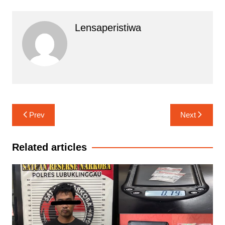
Lensaperistiwa
Navigasi
Prev
Next
pos
Related articles