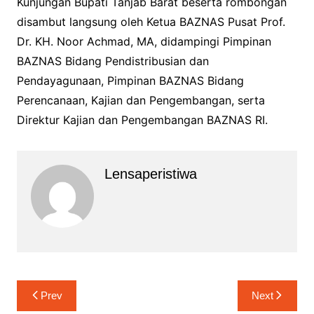
Kunjungan Bupati Tanjab Barat beserta rombongan
disambut langsung oleh Ketua BAZNAS Pusat Prof.
Dr. KH. Noor Achmad, MA, didampingi Pimpinan
BAZNAS Bidang Pendistribusian dan
Pendayagunaan, Pimpinan BAZNAS Bidang
Perencanaan, Kajian dan Pengembangan, serta
Direktur Kajian dan Pengembangan BAZNAS RI.
Lensaperistiwa
Navigasi
Prev
Next
pos