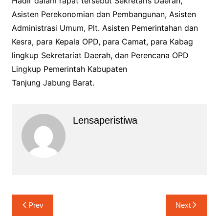
Hadir dalam rapat tersebut Sekretaris Daerah,
Asisten Perekonomian dan Pembangunan, Asisten
Administrasi Umum, Plt. Asisten Pemerintahan dan
Kesra, para Kepala OPD, para Camat, para Kabag
lingkup Sekretariat Daerah, dan Perencana OPD
Lingkup Pemerintah Kabupaten
Tanjung Jabung Barat.
Lensaperistiwa
Navigasi
Prev
Next
pos