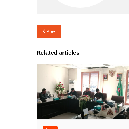
Navigasi
Prev
pos
Related articles