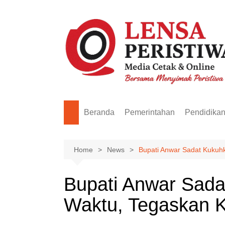
Skip
to
content
Beranda
Pemerintahan
Pendidika
Home
News
Bupati Anwar Sadat Kukuh
Bupati Anwar Sad
Waktu, Tegaskan K