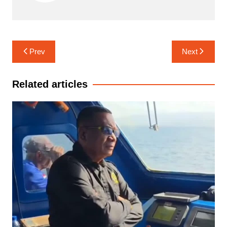
Navigasi
Prev
Next
pos
Related articles