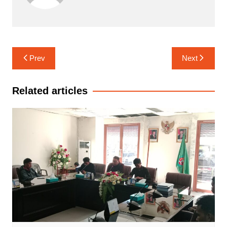
Navigasi
Prev
Next
pos
Related articles