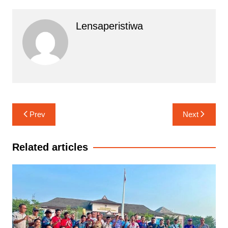
Lensaperistiwa
Navigasi
Prev
Next
pos
Related articles