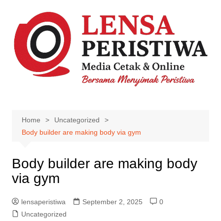
Skip
to
content
Home
Uncategorized
Body builder are making body via gym
Body builder are making body
via gym
lensaperistiwa
September 2, 2025
0
Uncategorized