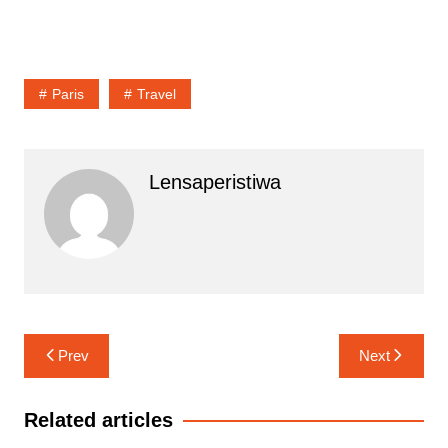
Paris
Travel
Lensaperistiwa
Navigasi
Prev
Next
pos
Related articles