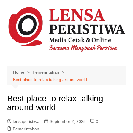
Skip
to
content
Home
Pemerintahan
Best place to relax talking around world
Best place to relax talking
around world
lensaperistiwa
September 2, 2025
0
Pemerintahan