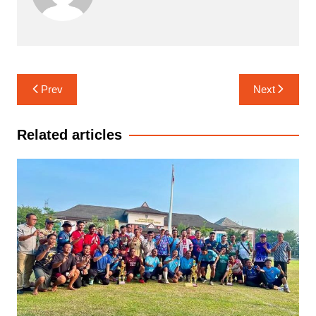
Navigasi
Prev
Next
pos
Related articles