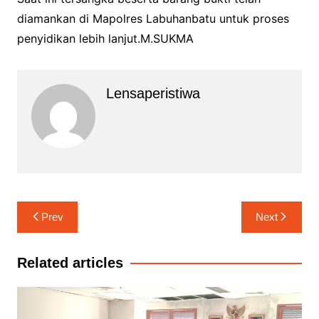
diamankan di Mapolres Labuhanbatu untuk proses
penyidikan lebih lanjut.M.SUKMA
Lensaperistiwa
Navigasi
Prev
Next
pos
Related articles