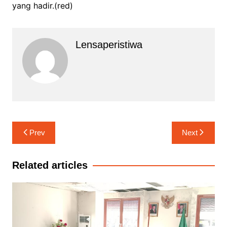
yang hadir.(red)
Lensaperistiwa
Navigasi
Prev
Next
pos
Related articles