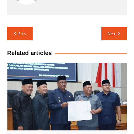
Navigasi
Prev
Next
pos
Related articles