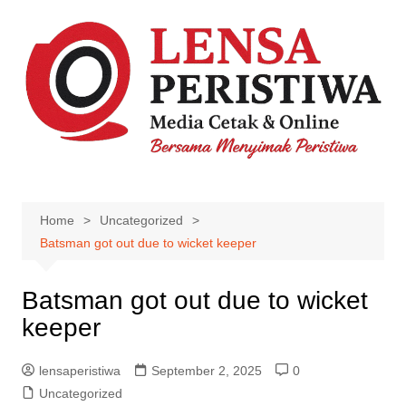
Skip
to
content
Home
Uncategorized
Batsman got out due to wicket keeper
Batsman got out due to wicket
keeper
lensaperistiwa
September 2, 2025
0
Uncategorized