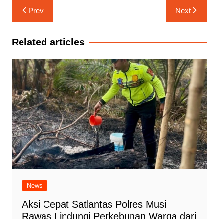
Navigasi
Prev
Next
pos
Related articles
News
Aksi Cepat Satlantas Polres Musi
Rawas Lindungi Perkebunan Warga dari