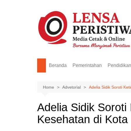
Skip
to
content
Beranda
Pemerintahan
Pendidika
Home
Advetorial
Adelia Sidik Soroti K
Adelia Sidik Soro
Kesehatan di Kota