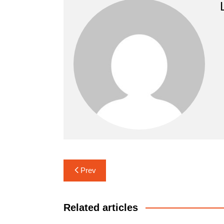
Navigasi
Prev
pos
Related articles